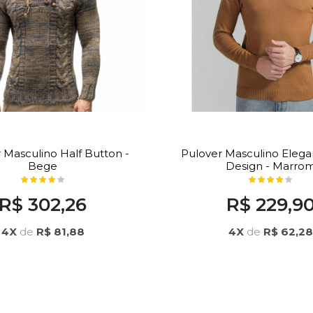
 Masculino Half Button -
Pulover Masculino Elega
Bege
Design - Marro
R$ 302,26
R$ 229,9
4X
de
R$ 81,88
4X
de
R$ 62,28