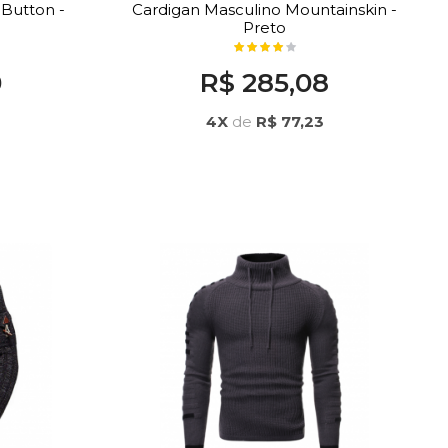
 Button -
Cardigan Masculino Mountainskin -
Preto
0
R$ 285,08
4X
de
R$ 77,23