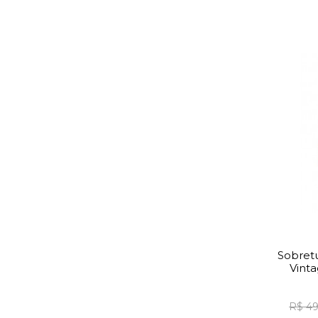
Sobret
Vint
R$ 49