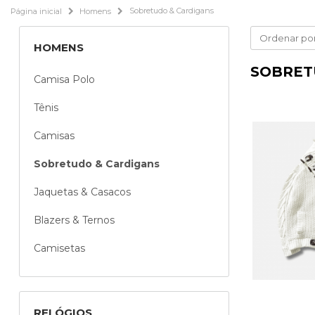
Página inicial
Homens
Sobretudo & Cardigans
HOMENS
SOBRET
Camisa Polo
Tênis
Camisas
Sobretudo & Cardigans
Jaquetas & Casacos
Blazers & Ternos
Camisetas
RELÓGIOS