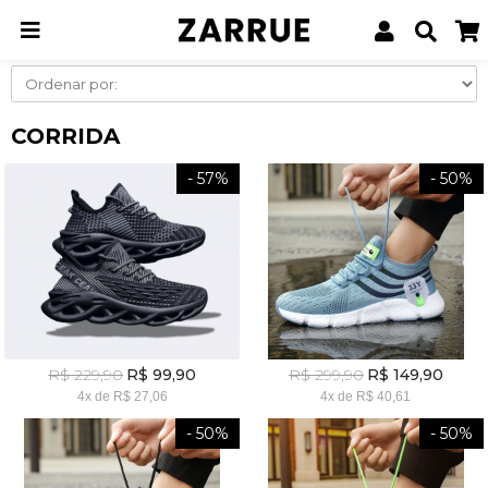
Página inicial
Homens
Tênis
Tênis Masculinos
Corrida
CORRIDA
- 57%
- 50%
R$ 229,90
R$ 299,90
R$ 99,90
R$ 149,90
4x
de
R$ 27,06
4x
de
R$ 40,61
- 50%
- 50%