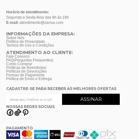
Horário de atendimento:
Segunda a Sexta-feira das 9h às 18h
E-mail:
atendimento@zarrue.com
INFORMAÇÕES DA EMPRESA:
Sobre Nós
Política de Privacidade
Termos de Uso e Condições
ATENDIMENTO AO CLIENTE:
Fale Conosco
FAQ(Perguntas Frequentes)
Como Comprar
Políticas de Reembolso
Políticas de Devoluções
Formas de Pagamento
Política de Envio e Entrega
CADASTRE-SE PARA RECEBER AS MELHORES OFERTAS
NOSSAS REDES SOCIAIS
PAGAMENTO