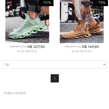
- 70%
- 79%
R$ 699,90
R$ 699,90
R$ 207,90
R$ 149,90
4x
de
R$ 56,32
4x
de
R$ 40,61
1
PUBLICIDADE