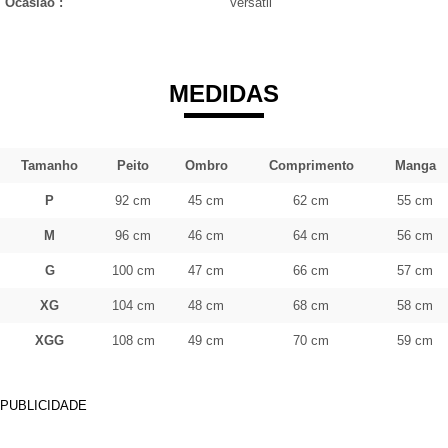
Ocasião :
Versátil
MEDIDAS
Tamanho
Peito
Ombro
Comprimento
Manga
P
92 cm
45 cm
62 cm
55 cm
M
96 cm
46 cm
64 cm
56 cm
G
100 cm
47 cm
66 cm
57 cm
XG
104 cm
48 cm
68 cm
58 cm
XGG
108 cm
49 cm
70 cm
59 cm
PUBLICIDADE