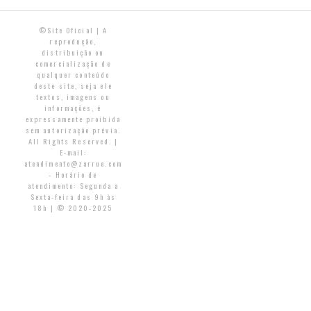
©Site Oficial | A
reprodução,
distribuição ou
comercialização de
qualquer conteúdo
deste site, seja ele
textos, imagens ou
informações, é
expressamente proibida
sem autorização prévia.
All Rights Reserved. |
E-mail:
atendimento@zarrue.com
- Horário de
atendimento: Segunda a
Sexta-feira das 9h às
18h | © 2020-2025