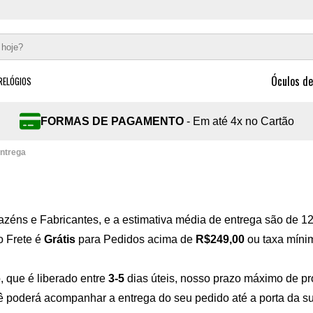
Óculos de
RELÓGIOS
DEVOLUÇÕES GRATUÍTAS
- 30 dias Devoluções gratuíta
Entrega
éns e Fabricantes, e a estimativa média de entrega são de 12
o Frete é
Grátis
para Pedidos acima de
R$249,00
ou taxa mín
, que é liberado entre
3-5
dias úteis, nosso prazo máximo de p
ê poderá acompanhar a entrega do seu pedido até a porta da s