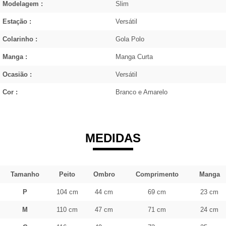
Modelagem :
Slim
Estação :
Versátil
Colarinho :
Gola Polo
Manga :
Manga Curta
Ocasião :
Versátil
Cor :
Branco e Amarelo
MEDIDAS
Tamanho
Peito
Ombro
Comprimento
Manga
P
104 cm
44 cm
69 cm
23 cm
M
110 cm
47 cm
71 cm
24 cm