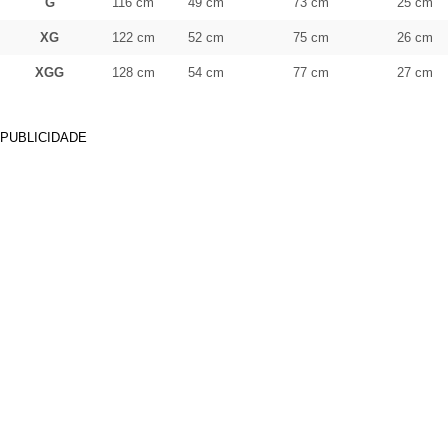
G
116 cm
49 cm
73 cm
25 cm
XG
122 cm
52 cm
75 cm
26 cm
XGG
128 cm
54 cm
77 cm
27 cm
PUBLICIDADE