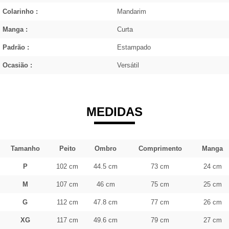
Colarinho :
Mandarim
Manga :
Curta
Padrão :
Estampado
Ocasião :
Versátil
MEDIDAS
Tamanho
Peito
Ombro
Comprimento
Manga
P
102 cm
44.5 cm
73 cm
24 cm
M
107 cm
46 cm
75 cm
25 cm
G
112 cm
47.8 cm
77 cm
26 cm
XG
117 cm
49.6 cm
79 cm
27 cm