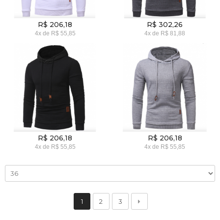
R$ 206,18
R$ 302,26
4x
de
R$ 55,85
4x
de
R$ 81,88
R$ 206,18
R$ 206,18
4x
de
R$ 55,85
4x
de
R$ 55,85
1
2
3