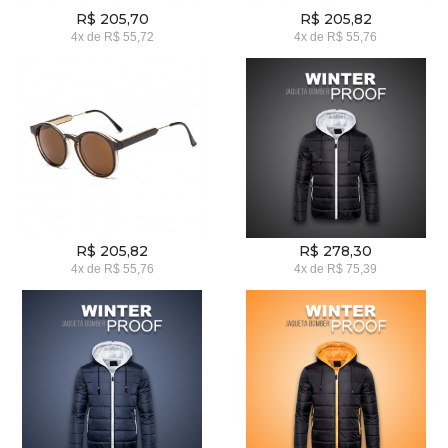
R$ 205,70
R$ 205,82
4x
de
R$ 55,72
4x
de
R$ 55,76
R$ 205,82
R$ 278,30
4x
de
R$ 55,76
4x
de
R$ 75,39