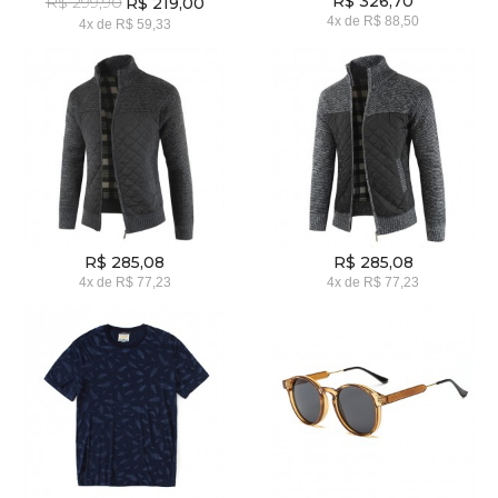
R$ 326,70
R$ 299,90
R$ 219,00
4x
de
R$ 88,50
4x
de
R$ 59,33
R$ 285,08
R$ 285,08
4x
de
R$ 77,23
4x
de
R$ 77,23