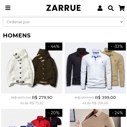
Página inicial
Homens
HOMENS
- 44%
- -33%
R$ 499,90
R$ 299,90
R$ 279,90
R$ 399,00
4x
de
R$ 75,82
4x
de
R$ 108,09
- 20%
- 24%