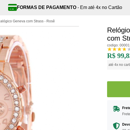
FORMAS DE PAGAMENTO
- Em até 4x no Cartão
alógico Geneva com Strass - Rosê
Relógi
com St
codigo: 0000
R$ 99,8
até 4x no car
Fret
Fret
Devo