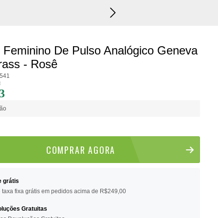
DEV
o Feminino De Pulso Analógico Geneva
rass - Rosê
1541
3
tão
COMPRAR AGORA
e grátis
e taxa fixa grátis em pedidos acima de R$249,00
luções Gratuitas