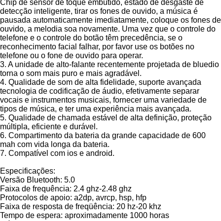
Chip de sensor de toque embutido, estado de desgaste de
detecção inteligente, tirar os fones de ouvido, a música é
pausada automaticamente imediatamente, coloque os fones de
ouvido, a melodia soa novamente. Uma vez que o controle do
telefone e o controle do botão têm precedência, se o
reconhecimento facial falhar, por favor use os botões no
telefone ou o fone de ouvido para operar.
3. A unidade de alto-falante recentemente projetada de bluedio
torna o som mais puro e mais agradável.
4. Qualidade de som de alta fidelidade, suporte avançada
tecnologia de codificação de áudio, efetivamente separar
vocais e instrumentos musicais, fornecer uma variedade de
tipos de música, e ter uma experiência mais avançada.
5. Qualidade de chamada estável de alta definição, proteção
múltipla, eficiente e durável.
6. Compartimento da bateria da grande capacidade de 600
mah com vida longa da bateria.
7. Compatível com ios e android.
Especificações:
Versão Bluetooth: 5.0
Faixa de frequência: 2.4 ghz-2.48 ghz
Protocolos de apoio: a2dp, avrcp, hsp, hfp
Faixa de resposta de freqüência: 20 hz-20 khz
Tempo de espera: aproximadamente 1000 horas