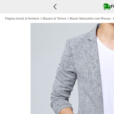
FRETE GRÁTIS
- Frete taxa fixa grátis em pedidos 
Página inicial
Homens
Blazers & Ternos
Blazer Masculino com Riscas - 