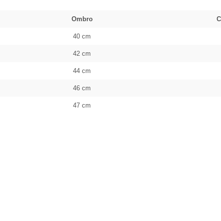
Ombro
C
40 cm
42 cm
44 cm
46 cm
47 cm