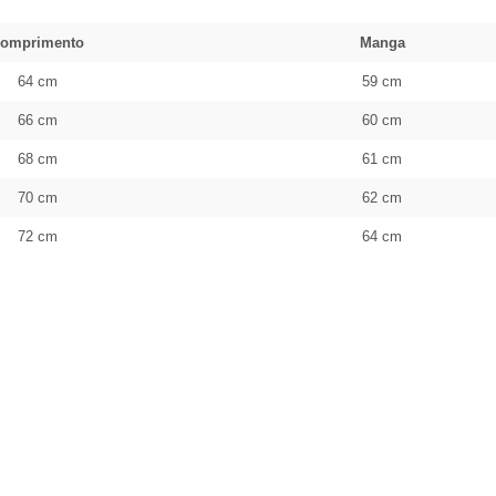
omprimento
Manga
64 cm
59 cm
66 cm
60 cm
68 cm
61 cm
70 cm
62 cm
72 cm
64 cm