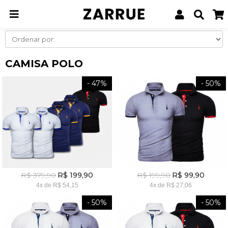
Página inicial
Homens
Camisa Polo
CAMISA POLO
- 47%
- 50%
R$ 379,90
R$ 199,90
R$ 199,90
R$ 99,90
4x
de
R$ 54,15
4x
de
R$ 27,06
- 50%
- 50%